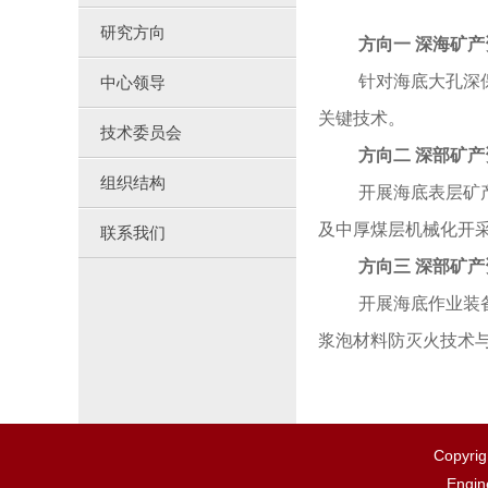
研究方向
方向一
深海矿产
针对海底大孔深
中心领导
关键技术。
技术委员会
方向二
深部矿产
组织结构
开展海底表层矿
及中厚煤层机械化开
联系我们
方向三
深部矿产
开展
海底作业装
浆泡材料防灭火技术
Copy
Engin