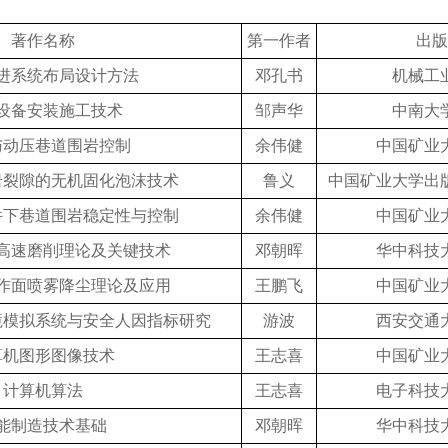
著作名称
第一作者
出版
进系统布局设计方法
邓孔书
机械工
设备安装施工技术
邹声华
中南大
与动压巷道围岩控制
余伟健
中国矿业
岩裂隙的无机固化泡沫技术
鲁义
中国矿业大学出
件下巷道围岩稳定性与控制
余伟健
中国矿业
高速磨削理论及关键技术
邓朝晖
华中科技
作面喷雾降尘理论及应用
王鹏飞
中国矿业
境模拟系统与安全人因指标研究
游波
西安交通
算机图形图像技术
王志喜
中国矿业
计算机算法
王志喜
电子科技
能制造技术基础
邓朝晖
华中科技