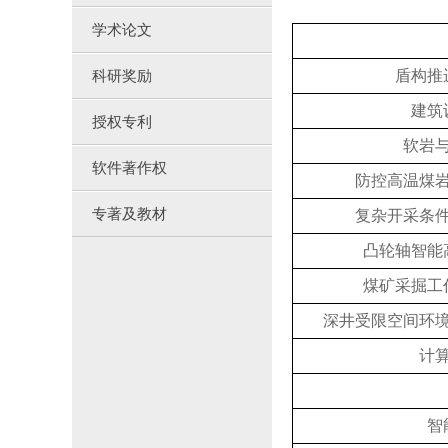
学术论文
科研奖励
盾构推
建筑
授权专利
软岩
软件著作权
防控高温煤
专著及教材
复杂开采条
凸轮轴智能
煤矿采掘工
深井受限空间环
计
智